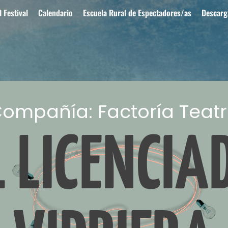
 Festival
Calendario
Escuela Rural de Espectadores/as
Descarg
ompañía: Factoría Teat
L LICENCIA