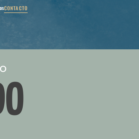
as
CONTACTO
ro
DO