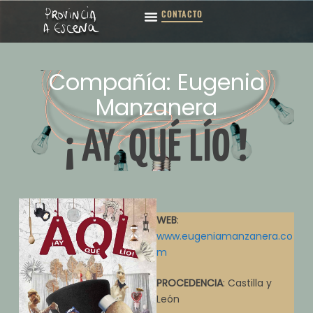
CONTACTO
Compañía: Eugenia
Manzanera
¡ AY, QUÉ LÍO !
WEB
:
www.eugeniamanzanera.co
m
PROCEDENCIA
: Castilla y
León