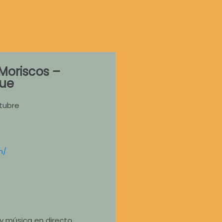
Moriscos –
que
tubre
m/
y música en directo