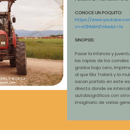
CONOCE UN POQUITO:
https://www.youtube.co
v=vt2hNAHZVAw&t=1s
SINOPSIS:
Pasar la infancia y juven
las tapias de los corrales
grados bajo cero, imprime
al que Elia Tralará y la m
sacan partido en este es
directo donde se interc
autobiográficos con otr
imaginario de varias gen