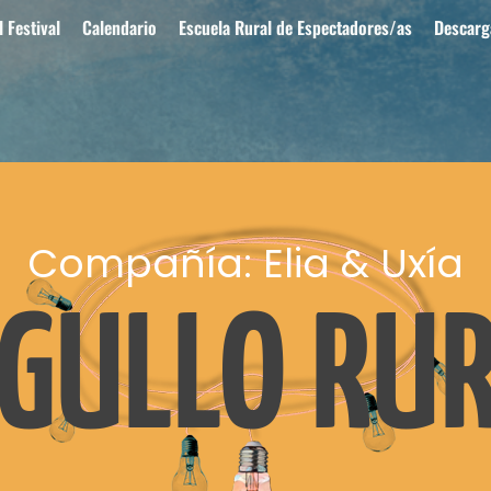
 Festival
Calendario
Escuela Rural de Espectadores/as
Descarg
Compañía: Elia & Uxía
GULLO RU